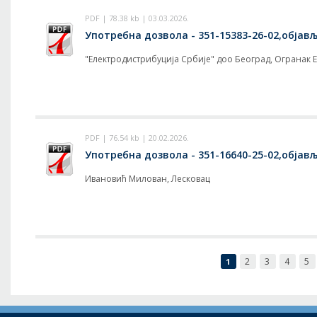
PDF | 78.38 kb | 03.03.2026.
Употребна дозвола - 351-15383-26-02,објавље
"Електродистрибуција Србије" доо Београд, Огранак 
PDF | 76.54 kb | 20.02.2026.
Употребна дозвола - 351-16640-25-02,објавље
Ивановић Милован, Лесковац
2
3
4
5
1