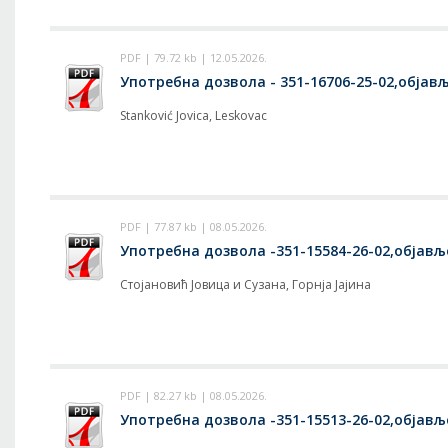
PDF | 79.72 kb | 12.05.2026.
Употребна дозвола - 351-16706-25-02,објавље
Stanković Jovica, Leskovac
PDF | 77.87 kb | 08.05.2026.
Употребна дозвола -351-15584-26-02,објавље
Стојановић Јовица и Сузана, Горнја Јајина
PDF | 82.27 kb | 08.05.2026.
Употребна дозвола -351-15513-26-02,објавље