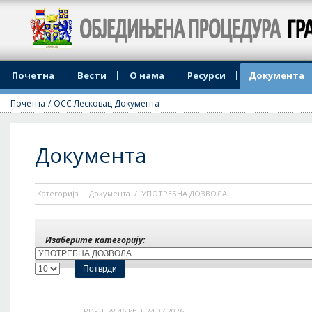
Јединствени Шалетер града Лесковца
Почетна
Вести
О нама
Ресурси
Документа
Почетна
/
ОСС Лесковац Документа
Документа
Категорија
:
Документа
/
УПОТРЕБНА ДОЗВОЛА
Изаберите категорију:
PDF | 78.46 kb | 24.07.2026.