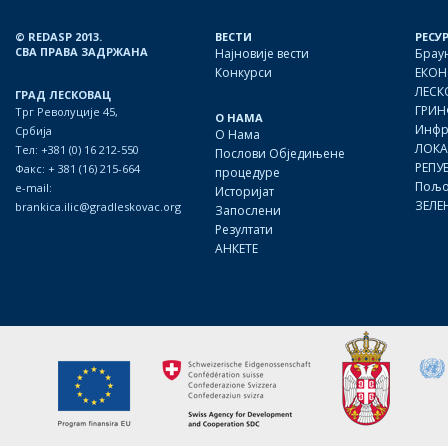
© REDASP 2013.
ВЕСТИ
РЕСУ
СВА ПРАВА ЗАДРЖАНА
Најновије вести
Брау
Конкурси
ЕКОН
ЛЕСК
ГРАД ЛЕСКОВАЦ
ГРИН
Трг Револуције 45,
О НАМА
Инфр
Србија
О Нама
ЛОКА
Тел: +381 (0) 16 212-550
Послови Обједињене
РЕПУ
Факс: + 381 (16) 215-664
процедуре
Пољо
e-mail:
Историјат
ЗЕЛЕ
brankica.ilic@gradleskovac.org
Запослени
Резултати
АНКЕТЕ