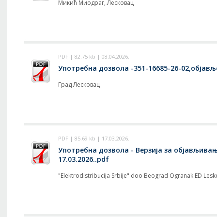
Микић Миодраг, Лесковац
PDF | 82.75 kb | 08.04.2026.
Употребна дозвола -351-16685-26-02,објавље
Град Лесковац
PDF | 85.69 kb | 17.03.2026.
Употребна дозвола - Верзија за објављивање
17.03.2026..pdf
"Elektrodistribucija Srbije" doo Beograd Ogranak ED Les