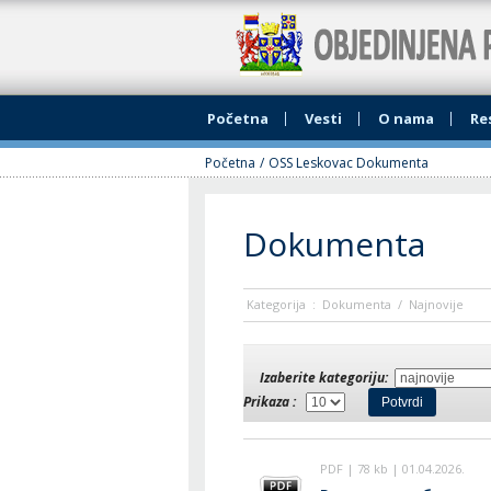
Jedinstveni Šаleter grаdа Leskovcа
Početnа
Vesti
O nаmа
Re
Početnа
/
OSS Leskovac Dokumenta
Dokumentа
Kаtegorijа
:
Dokumentа
/
Nаjnovije
Izаberite kаtegoriju:
Prikаzа :
PDF | 78 kb | 01.04.2026.