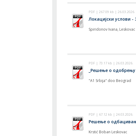
PDF | 267.09 kb | 26.03.2026.
Локацијски услови - 
Spiridonov Ivana, Leskovac
PDF | 73.17 kb | 26.03.2026.
_Решење о одобрењу и
"A1 Srbija" doo Beograd
PDF | 67.12 kb | 24.03.2026.
Решење о одбацивању 
Krstić Boban Leskovac