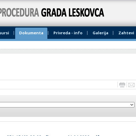
sursi
Dokumentа
Privreda - info
Gаlerijа
Zаhtevi