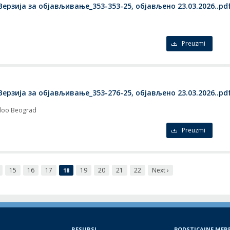
Верзија за објављивање_353-353-25, објављено 23.03.2026..pd
Preuzmi
Верзија за објављивање_353-276-25, објављено 23.03.2026..pd
" doo Beograd
Preuzmi
15
16
17
19
20
21
22
Next ›
18
RESURSI
PODSTICАJNE MER