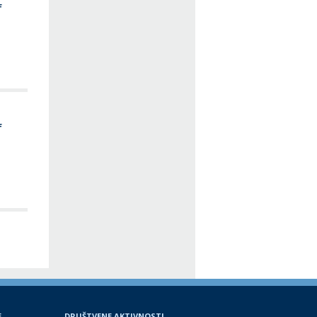
f
f
E
DRUŠTVENE АKTIVNOSTI