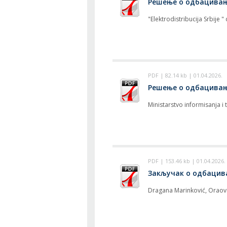
Решење о одбацивању 
"Elektrodistribucija Srbije
PDF | 82.14 kb | 01.04.2026.
Решење о одбацивању 
Ministarstvo informisanja i
PDF | 153.46 kb | 01.04.2026.
Закључак о одбацивањ
Dragana Marinković, Oraov