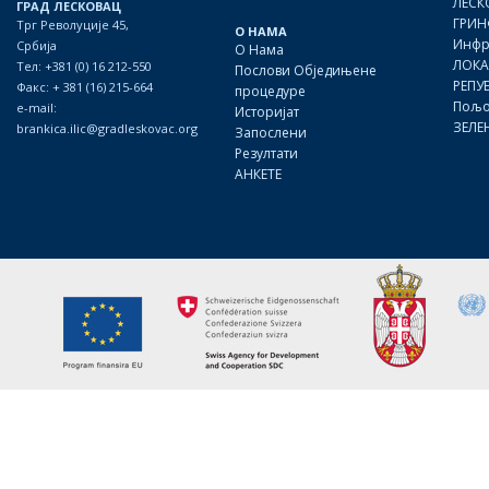
ЛЕСК
ГРАД ЛЕСКОВАЦ
ГРИН
Трг Револуције 45,
О НАМА
Инфр
Србија
О Нама
ЛОКА
Тел: +381 (0) 16 212-550
Послови Обједињене
РЕПУ
Факс: + 381 (16) 215-664
процедуре
Пољо
e-mail:
Историјат
ЗЕЛЕ
brankica.ilic@gradleskovac.org
Запослени
Резултати
АНКЕТЕ